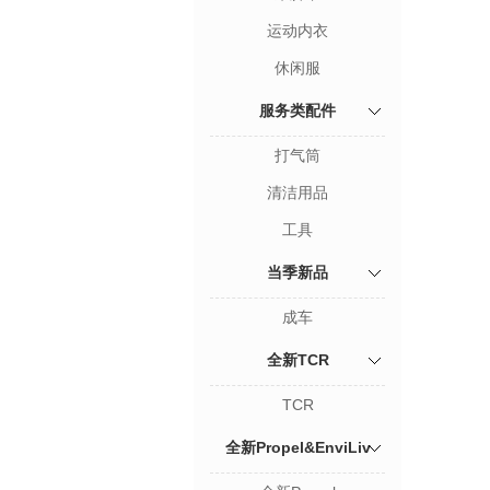
运动内衣
休闲服
服务类配件
打气筒
清洁用品
工具
当季新品
成车
全新TCR
TCR
全新Propel&EnviLiv