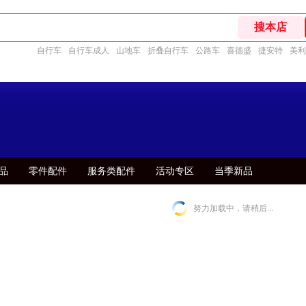
自行车
自行车成人
山地车
折叠自行车
公路车
喜德盛
捷安特
美利
品
零件配件
服务类配件
活动专区
当季新品
努力加载中，请稍后...